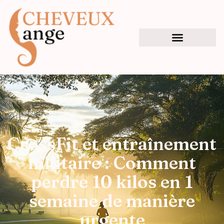
CrossFit et entraînement
militaire : Comment
perdre 10 kilos en 1
semaine de manière
urgente