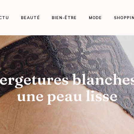
CTU
BEAUTÉ
BIEN-ÊTRE
MODE
SHOPPI
vergetures blanches
une peau lisse