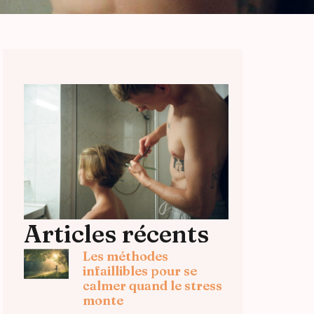
Articles récents
Les méthodes
infaillibles pour se
calmer quand le stress
monte