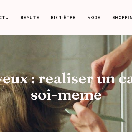
CTU
BEAUTÉ
BIEN-ÊTRE
MODE
SHOPPI
eux : realiser un c
soi-meme