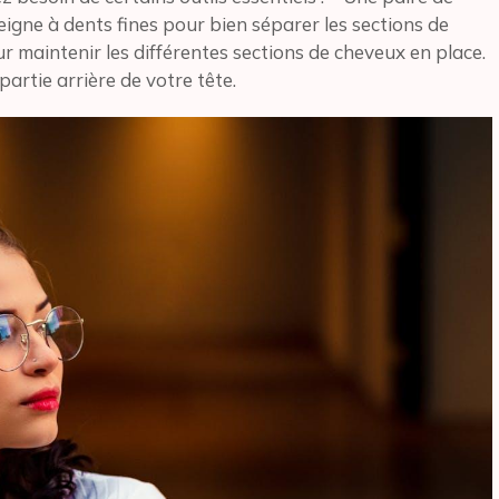
eigne à dents fines pour bien séparer les sections de
r maintenir les différentes sections de cheveux en place.
partie arrière de votre tête.