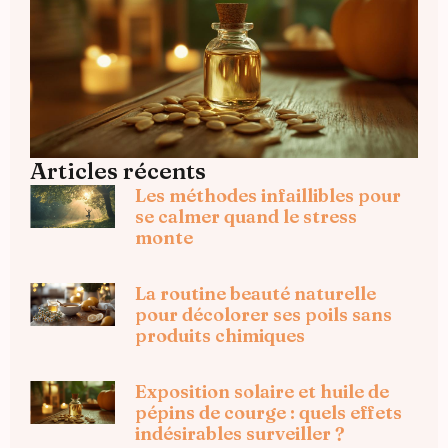
Articles récents
Les méthodes infaillibles pour
se calmer quand le stress
monte
La routine beauté naturelle
pour décolorer ses poils sans
produits chimiques
Exposition solaire et huile de
pépins de courge : quels effets
indésirables surveiller ?