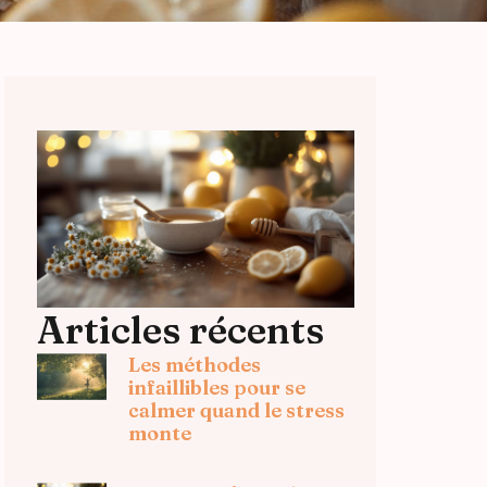
Articles récents
Les méthodes
infaillibles pour se
calmer quand le stress
monte