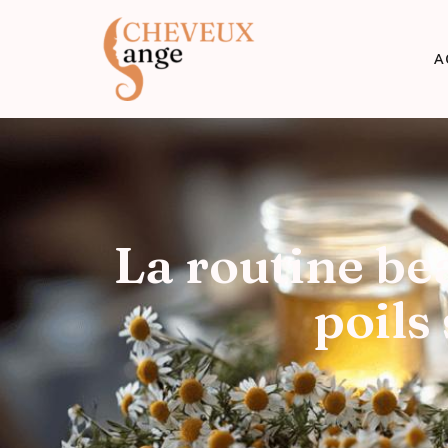
A
La routine be
poils